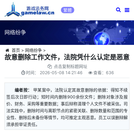
繁體
网络纷争
首页
>
网络纷争
>
故意删除工作文件，法院凭什么认定是恶意
点击复制标题网址
时间：
2026-05-08 14:21:46
查看：
636
编者按：
甲某案中，法院认定其故意删除的依据：得知不续
签后次日即行动；短时间内删除900余份文件；删除对象涉及报
价、财务、采购等重要数据；事后辩称清理个人文件不被采信。司
法实践中，删除时间与离职节点的紧密关联、删除数量和范围的专
业性、删除后未备份等情节，均可推定主观恶意。员工以误删辩解
须承担举证责任。