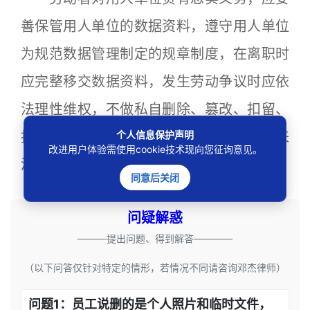
善保管用人单位的数据资料，遵守用人单位
为规范数据管理制定的规章制度，在离职时
应完整移交数据资料，发生劳动争议时应依
法理性维权，不做私自删除、篡改、扣留、
个人信息保护声明
损坏用人单位数据资料的违法行为。（来
改进用户体验需使用cookie技术现向您征询意见。
源：北京市第二中级人民法院）
同意后关闭
问疑解惑
———提出问题、得到解答————
（以下问答仅针对特定的情形，若情况不同请咨询邓杰律师）
问题1：员工说删的是个人照片和临时文件，